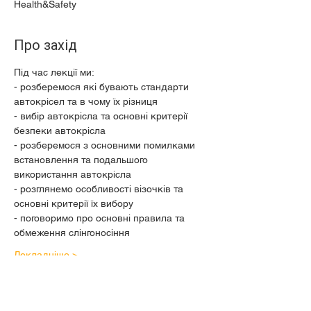
Health&Safety
Про захід
Під час лекції ми:
- розберемося які бувають стандарти 
автокрісел та в чому їх різниця
- вибір автокрісла та основні критерії 
безпеки автокрісла
- розберемося з основними помилками 
встановлення та подальшого 
використання автокрісла
- розглянемо особливості візочків та 
основні критерії їх вибору
- поговоримо про основні правила та 
обмеження слінгоносіння
Докладніше >
Поділитися