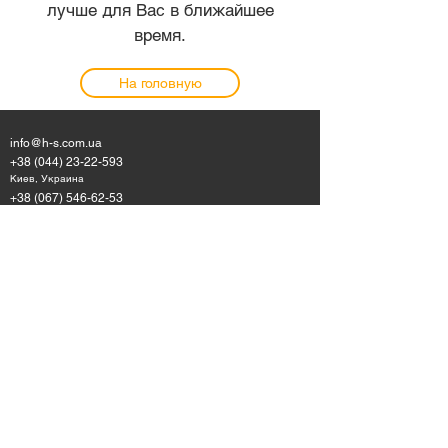
лучше для Вас в ближайшее
время.
На головную
info@h-s.com.ua
+38 (044) 23-22-593
Киев, Украина
+38 (067) 546-62-53
Telegram, Viber, Whatsapp
Пользовательское соглашение
Правила участия в образовательных
мероприятиях
Политика работы с данными
©
2015-2024
by Health&Safety все права
защищены