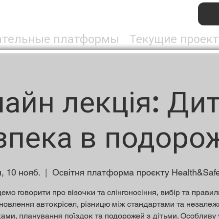
ательные платформы
Текущие проек
айн лекція: Ди
зпека в подоро
, 10 нояб.
  |  
Освітня платформа проєкту Health&Safe
емо говорити про візочки та слінгоносіння, вибір та прави
новлення автокрісел, різницю між стандартами та незале
ками, планування поїздок та подорожей з дітьми. Особливу 