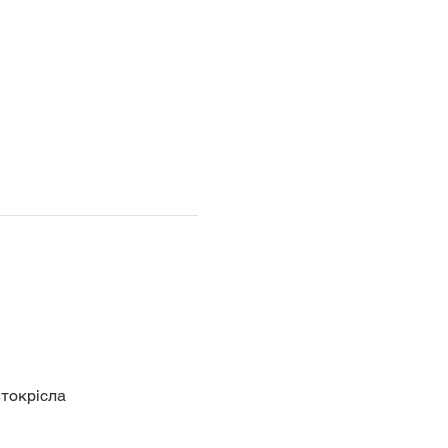
токрісла