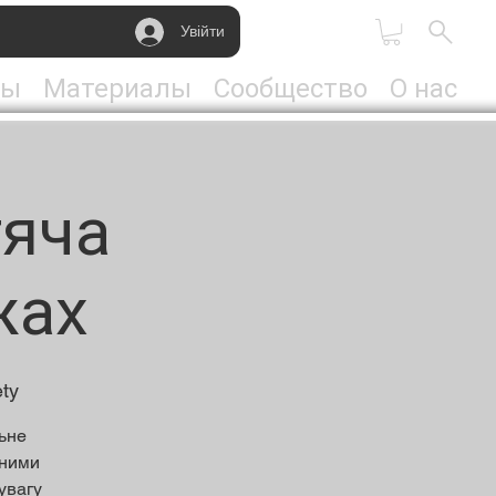
Увійти
ты
Материалы
Сообщество
О нас
тяча
жах
ty
льне
жними
увагу