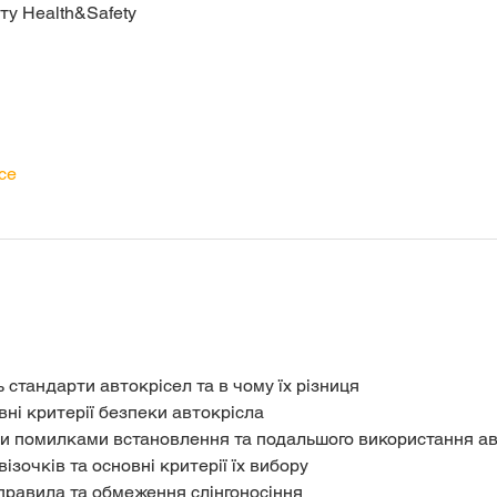
у Health&Safety
се
 стандарти автокрісел та в чому їх різниця
овні критерії безпеки автокрісла
ми помилками встановлення та подальшого використання ав
ізочків та основні критерії їх вибору
 правила та обмеження слінгоносіння