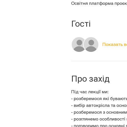
Освітня платформа проєкт
Гості
Показать в
Про захід
Під час лекції ми:
- розберемося які бувають
- вибір автокрісла та осн
- розберемося з основни
- розглянемо особливості в
- поговоримо про основні