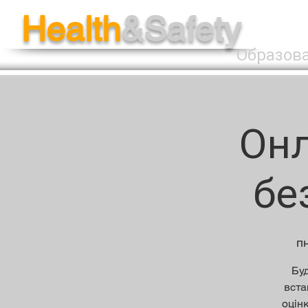
Health
&Safety
Образов
Онл
бе
пн
Буд
вста
оцін