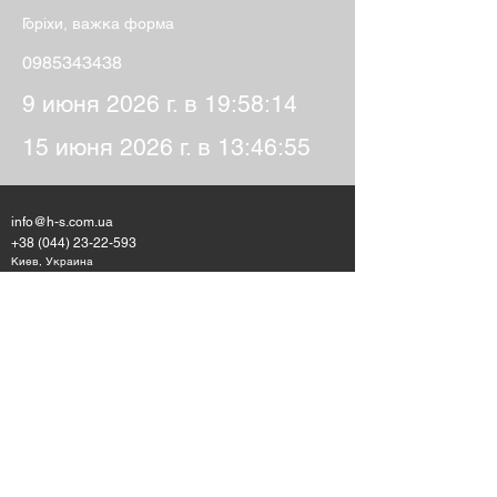
Горіхи, важка форма
0985343438
9 июня 2026 г. в 19:58:14
15 июня 2026 г. в 13:46:55
info@h-s.com.ua
+38 (044) 23-22-593
Киев, Украина
+38 (067) 546-62-53
Telegram, Viber, Whatsapp
Пользовательское соглашение
Правила участия в образовательных
мероприятиях
Политика работы с данными