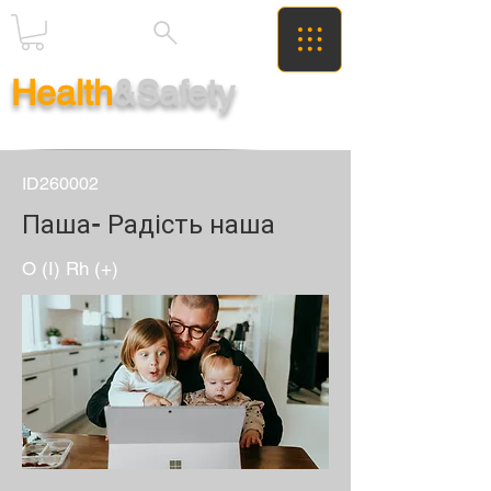
Health
&Safety
ID260002
Паша- Радість наша
O (I) Rh (+)