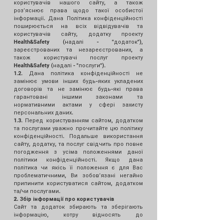
користувачів нашого сайту, а також
розʼяснює права щодо такої особистої
інформації. Дана Політика конфіденційності
поширюється на всіх відвідувачів та
користувачів сайту, додатку проекту
Health&Safety (надалі - "додаток"),
зареєстрованих та незареєстрованих, а
також користувачі послуг проекту
Health&Safety (надалі - "послуги").
1.2. Дана політика конфіденційності не
замінює умови інших будь-яких укладених
договорів та не замінює будь-які права
гарантовані іншими законами та
нормативними актами у сфері захисту
персональних даних.
1.3. Перед користуванням сайтом, додатком
та послугами уважно прочитайте цю політику
конфіденційності. Подальше використання
сайту, додатку, та послуг свідчить про повне
погодження з усіма положеннями даної
політики конфіденційності. Якщо дана
політика чи якісь її положення є для Вас
проблематичними, Ви зобовʼязані негайно
припинити користуватися сайтом, додатком
та/чи послугами.
2. Збір інформації про користувачів
Сайт та додаток збирають та зберігають
інформацію, котру відносять до