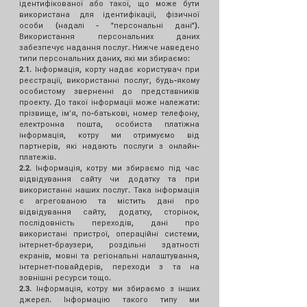
ідентифікованої або такої, що може бути
використана для ідентифікації, фізичної
особи (надалі - "персональні дані").
Використання персональних даних
забезпечує надання послуг. Нижче наведено
типи персональних даних, які ми збираємо:
2.1. Інформація, корту надає користувач при
реєстрації, використанні послуг, будь-якому
особистому зверненні до представників
проекту. До такої інформації може належати:
прізвище, імʼя, по-батькові, номер телефону,
електронна пошта, особиста платіжна
інформація, котру ми отримуємо від
партнерів, які надають послуги з онлайн-
платежів.
2.2. Інформація, котру ми збираємо під час
відвідування сайту чи додатку та при
використанні наших послуг. Така інформація
є агрегованою та містить дані про
відвідування сайту, додатку, сторінок,
послідовність переходів, дані про
використані пристрої, операційні системи,
інтернет-браузери, роздільні здатності
екранів, мовні та регіональні налаштування,
інтернет-повайдерів, переходи з та на
зовнішні ресурси тощо.
2.3. Інформація, котру ми збираємо з інших
джерел. Інформацію такого типу ми