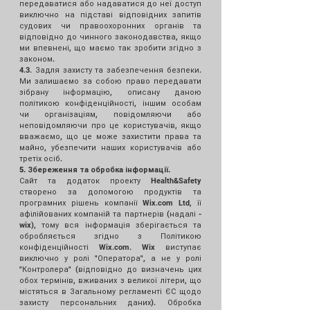
передаватися або надаватися до неї доступ
виключно на підставі відповідних запитів
судових чи правоохоронних органів та
відповідно до чинного законодавства, якщо
ми впевнені, що маємо так зробити згідно з
законом.
4.3. Задля захисту та забезпечення безпеки.
Ми залишаємо за собою право передавати
зібрану інформацію, описану даною
політикою конфіденційності, іншим особам
чи організаціям, повідомляючи або
неповідомляючи про це користувачів, якщо
вважаємо, що це може захистити права та
майно, убезпечити наших користувачів або
третіх осіб.
5. Збереження та обробка інформації.
Сайт та додаток проекту Health&Safety
створено за допомогою продуктів та
програмних рішень компанії Wix.com Ltd, її
афілійованих компаній та партнерів (надалі -
wix), тому вся інформація зберігається та
обробляється згідно з
Політикою
конфіденційності Wix.com
. Wix виступає
виключно у ролі "Оператора", а не у ролі
"Контролера" (відповідно до визначень цих
обох термінів, вживаних з великої літери, що
містяться в Загальному регламенті ЄС щодо
захисту персональних даних). Обробка