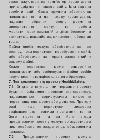
завантажуються на компʼютер користувача
при відвідуванні нашого сайту. Їхня задача
зробити сайт більш зручним зберігаючи:
налаштування та дані входу користувача,
надання обраних послуг, розуміння
використання сайту, та роботи
маркетингових кампаній в цілях безпеки та
захисту від шахрайства, виявлення кібератак
тощо.
Файли cookie можуть зберігатися на час
сеансу, поки користувач перебуває на сайті,
або зберігатися на термін зазначений у
самому файлі.
Кожен користувач може самостійно
налаштувати або заблокувати файли cookie
керуючись інструкцією власного браузера.
7. Повідомлення від проекту Health&Safety.
7.1. Згідно з внутрішніми нормами проекту
будь-які повідомлення рекламного характеру,
надсилаються користувачам виключно
через нашу платформу або додаток. Проте, у
разі якщо користувач висловив
зацікавленість певними послугами, то на
його прохання та за його згоди
представники проекту можуть звʼязуватися з
ним особисто по заздалегідь обумовленим
каналам.
7.2. Представники проекту можуть