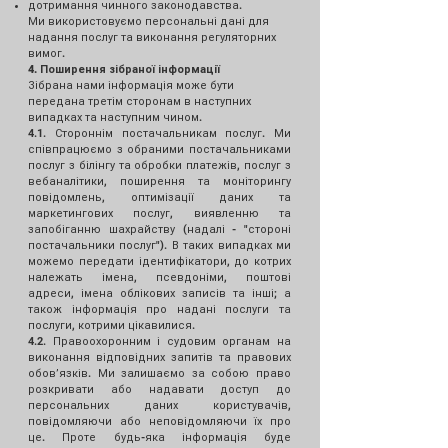
дотримання чинного законодавства.
Ми використовуємо персональні дані для
надання послуг та виконання регуляторних
вимог.
4. Поширення зібраної інформації
Зібрана нами інформація може бути
передана третім сторонам в наступних
випадках та наступним чином.
4.1. Стороннім постачальникам послуг. Ми
співпрацюємо з обраними постачальниками
послуг з білінгу та обробки платежів, послуг з
вебаналітики, поширення та моніторингу
повідомлень, оптимізації даних та
маркетингових послуг, виявленню та
запобіганню шахрайству (надалі - "стороні
постачальники послуг"). В таких випадках ми
можемо передати ідентифікатори, до котрих
належать імена, псевдоніми, поштові
адреси, імена облікових записів та інші; а
також інформація про надані послуги та
послуги, котрими цікавилися.
4.2. Правоохоронним і судовим органам на
виконання відповідних запитів та правових
обовʼязків. Ми залишаємо за собою право
розкривати або надавати доступ до
персональних даних користувачів,
повідомляючи або неповідомляючи їх про
це. Проте будь-яка інформація буде