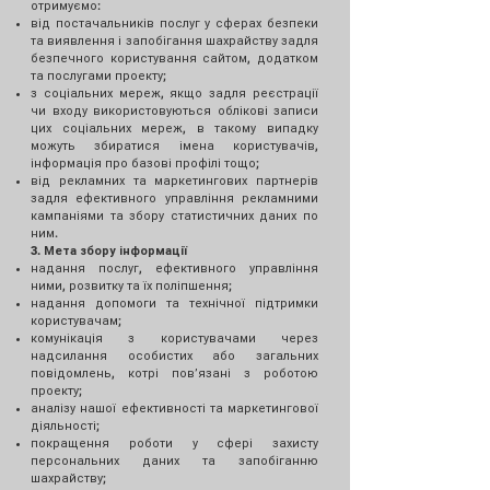
отримуємо:
від постачальників послуг у сферах безпеки
та виявлення і запобігання шахрайству задля
безпечного користування сайтом, додатком
та послугами проекту;
з соціальних мереж, якщо задля реєстрації
чи входу використовуються облікові записи
цих соціальних мереж, в такому випадку
можуть збиратися імена користувачів,
інформація про базові профілі тощо;
від рекламних та маркетингових партнерів
задля ефективного управління рекламними
кампаніями та збору статистичних даних по
ним.
3. Мета збору інформації​
надання послуг, ефективного управління
ними, розвитку та їх поліпшення;
надання допомоги та технічної підтримки
користувачам;
комунікація з користувачами через
надсилання особистих або загальних
повідомлень, котрі повʼязані з роботою
проекту;
аналізу нашої ефективності та маркетингової
діяльності;
покращення роботи у сфері захисту
персональних даних та запобіганню
шахрайству;