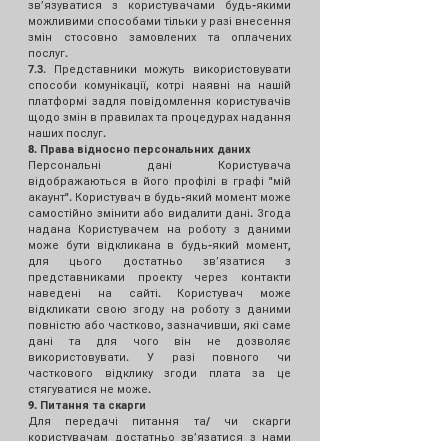
звʼязуватися з користувачами будь-якими
можливими способами тільки у разі внесення
змін стосовно замовлених та оплачених
послуг.
7.3. Представники можуть використовувати
способи комунікації, котрі наявні на нашій
платформі задля повідомлення користувачів
щодо змін в правилах та процедурах надання
наших послуг.
8. Права відносно персональних даних
Персональні дані Користувача
відображаються в його профілі в графі "мій
акаунт". Користувач в будь-який момент може
самостійно змінити або видалити дані. Згода
надана Користувачем на роботу з даними
може бути відкликана в будь-який момент,
для цього достатньо звʼязатися з
представниками проекту через контакти
наведені на сайті. Користувач може
відкликати свою згоду на роботу з даними
повністю або частково, зазначивши, які саме
дані та для чого він не дозволяє
використовувати. У разі повного чи
часткового відклику згоди плата за це
стягуватися не може.
9. Питання та скарги
Для передачі питання та/ чи скарги
користувачам достатньо звʼязатися з нами