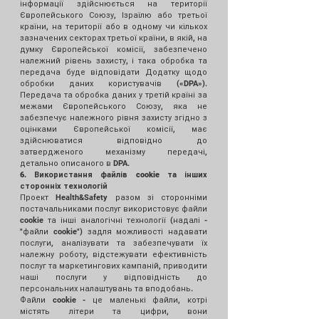
інформації здійснюється на території
Європейського Союзу, Ізраїлю або третьої
країни, на території або в одному чи кількох
зазначених секторах третьої країни, в якій, на
думку Європейської комісії, забезпечено
належний рівень захисту, і така обробка та
передача буде відповідати
Додатку щодо
обробки даних користувачів
(«DPA»).
Передача та обробка даних у третій країні за
межами Європейського Союзу, яка не
забезпечує належного рівня захисту згідно з
оцінками Європейської комісії, має
здійснюватися відповідно до
затвердженого механізму передачі,
детально описаного в DPA.
6. Використання файлів cookie та інших
сторонніх технологій
Проект Health&Safety разом зі сторонніми
постачальниками послуг використовує файли
cookie та інші аналогічні технології (надалі -
"файли cookie") задля можливості надавати
послуги, аналізувати та забезпечувати їх
належну роботу, відстежувати ефективність
послуг та маркетингових кампаній, приводити
наші послуги у відповідність до
персональних налаштувань та вподобань.
Файли cookie - це маленькі файли, котрі
містять літери та цифри, вони