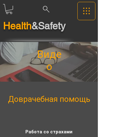
Health
&Safety
Виде
о
Доврачебная помощь
Работа со страхами