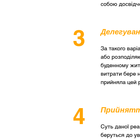
собою досвідч
3
Делегуван
За такого варі
або розподіля
буденному житт
витрати бере н
прийняла цей р
4
Прийнят
Суть даної реа
беруться до ув