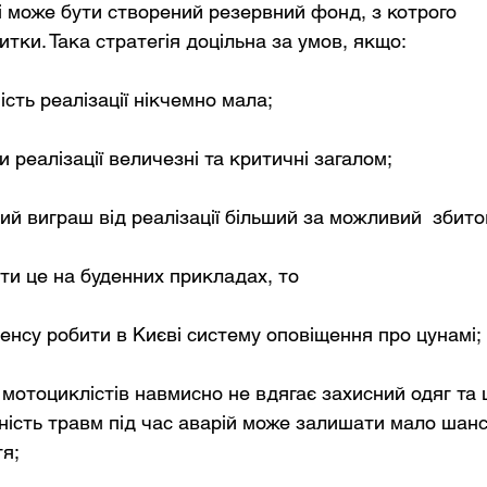
і може бути створений резервний фонд, з котрого
тки. Така стратегія доцільна за умов, якщо:
ність реалізації нікчемно мала;
и реалізації величезні та критичні загалом;
ий виграш від реалізації більший за можливий збито
ти це на буденних прикладах, то
сенсу робити в Києві систему оповіщення про цунамі;
з мотоциклістів навмисно не вдягає захисний одяг та
ність травм під час аварій може залишати мало шанс
тя;