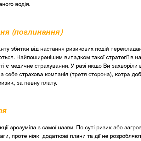
еного водія.
ня (поглинання)
анту збитки від настання ризикових подій переклад
ються. Найпоширенішим випадком такої стратегії в 
і є медичне страхування. У разі якщо Ви захворіли в
а себе страхова компанія (третя сторона), котра до
изик, за певну плату.
тя
кції зрозуміла з самої назви. По суті ризик або загро
аги, проте ніякі додаткові плани та дії не розробляю