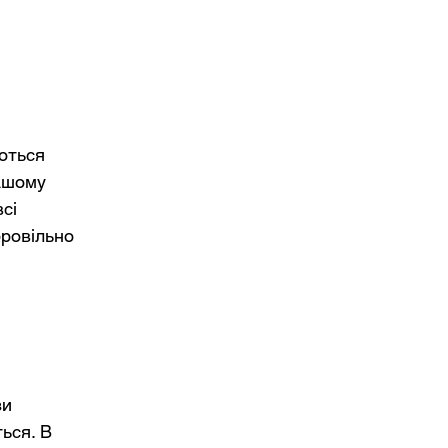
аються
нашому
сі
бровільно
зи
ться. В