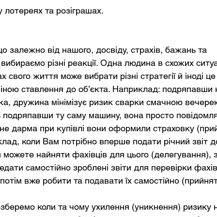
 у лотереях та розіграшах.
що залежно від нашого, досвіду, страхів, бажань та
 вибираємо різні реакції. Одна людина в схожих ситу
х свого життя може вибрати різні стратегії й іноді це
міною ставлення до об’єкта. Наприклад: подряпавши 
ка, дружина мінімізує ризик сварки смачною вечере
 подряпавши ту саму машину, вона просто повідомл
 не дарма при купівлі вони оформили страховку (при
лад, коли Вам потрібно вперше подати річний звіт д
 можете найняти фахівців для цього (делегування), 
едати самостійно зроблені звіти для перевірки фахі
 а потім вже робити та подавати їх самостійно (прийня
зберемо коли та чому ухилення (уникнення) ризику 