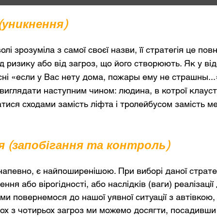
(уникнення)
лі зрозуміла з самої своєї назви, її стратегія це пов
д ризику або від загроз, що його створюють. Як у ві
сні «если у Вас нету дома, пожары ему не страшны...
виглядати наступним чином: людина, в котрої клаус
тися сходами замість ліфта і тролейбусом замість м
ія (запобігання та контроль)
напевно, є найпоширенішою. При виборі даної страте
ння або вірогідності, або наслідків (ваги) реалізації
ми повернемося до нашої уявної ситуації з автівкою,
ьох з чотирьох загроз ми можемо досягти, посадивши