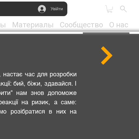
Увійти
ты
Материалы
Сообщество
О нас
, настає час для розробки
ії: бий, біжи, здавайся. І
"бити" нам знов допоможе
реакції на ризик, а саме:
ємо розібратися в них на