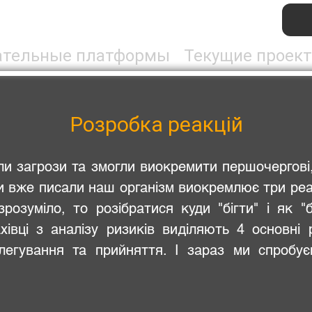
ательные платформы
Текущие проек
Розробка реакцій
ли загрози та змогли виокремити першочергові
и вже писали наш організм виокремлює три реакц
зрозуміло, то розібратися куди "бігти" і як 
хівці з аналізу ризиків виділяють 4 основні 
делегування та прийняття. І зараз ми спробу