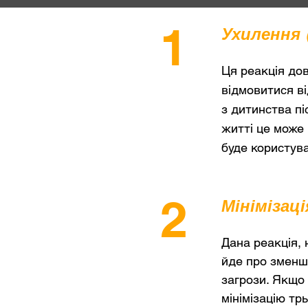
1
Ухилення 
Ця реакція дово
відмовитися ві
з дитинства пі
житті це може 
буде користува
2
Мінімізац
Дана реакція, 
йде про зменше
загрози. Якщо 
мінімізацію тр