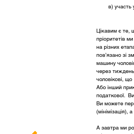
в) участь
Цікавим є те, 
пріоритетів ми
на різних етапа
пов’язано зі з
машину чолові
через тиждень
чоловікові, що
Або інший прик
податкової. Ви
Ви можете пер
(мінімізація),
А завтра ми ро