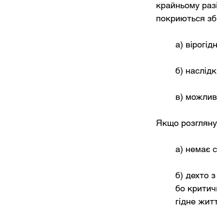
крайньому раз
покриються зби
а) вірогід
б) наслідк
в) можлив
Якщо розгляну
а) немає 
б) дехто 
бо критич
гідне жит