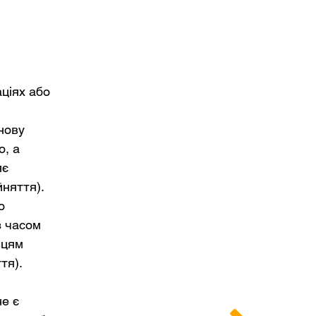
аціях або
нову
ю, а
яє
йняття).
о
з часом
вцям
ття).
не є